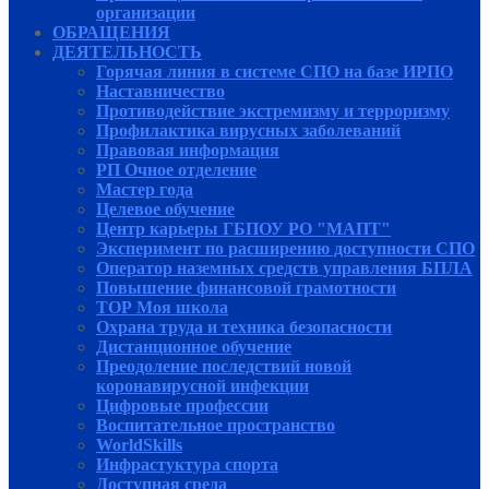
организации
ОБРАЩЕНИЯ
ДЕЯТЕЛЬНОСТЬ
Горячая линия в системе СПО на базе ИРПО
Наставничество
Противодействие экстремизму и терроризму
Профилактика вирусных заболеваний
Правовая информация
РП Очное отделение
Мастер года
Целевое обучение
Центр карьеры ГБПОУ РО "МАПТ"
Эксперимент по расширению доступности СПО
Оператор наземных средств управления БПЛА
Повышение финансовой грамотности
ТОР Моя школа
Охрана труда и техника безопасности
Дистанционное обучение
Преодоление последствий новой
коронавирусной инфекции
Цифровые профессии
Воспитательное пространство
WorldSkills
Инфрастуктура спорта
Доступная среда