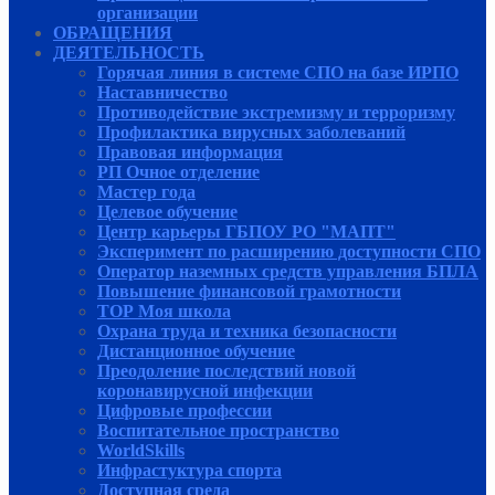
организации
ОБРАЩЕНИЯ
ДЕЯТЕЛЬНОСТЬ
Горячая линия в системе СПО на базе ИРПО
Наставничество
Противодействие экстремизму и терроризму
Профилактика вирусных заболеваний
Правовая информация
РП Очное отделение
Мастер года
Целевое обучение
Центр карьеры ГБПОУ РО "МАПТ"
Эксперимент по расширению доступности СПО
Оператор наземных средств управления БПЛА
Повышение финансовой грамотности
ТОР Моя школа
Охрана труда и техника безопасности
Дистанционное обучение
Преодоление последствий новой
коронавирусной инфекции
Цифровые профессии
Воспитательное пространство
WorldSkills
Инфрастуктура спорта
Доступная среда