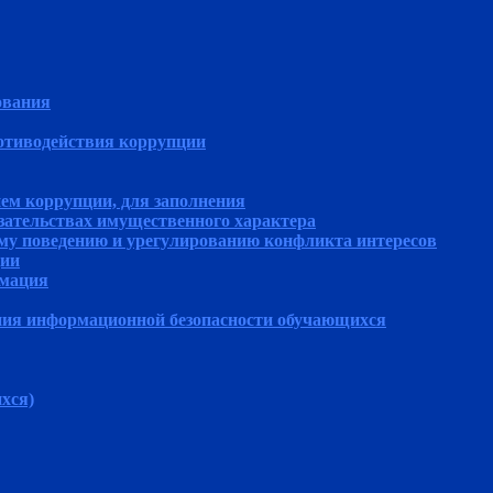
ования
отиводействия коррупции
ем коррупции, для заполнения
язательствах имущественного характера
му поведению и урегулированию конфликта интересов
ции
рмация
ния информационной безопасности обучающихся
хся)