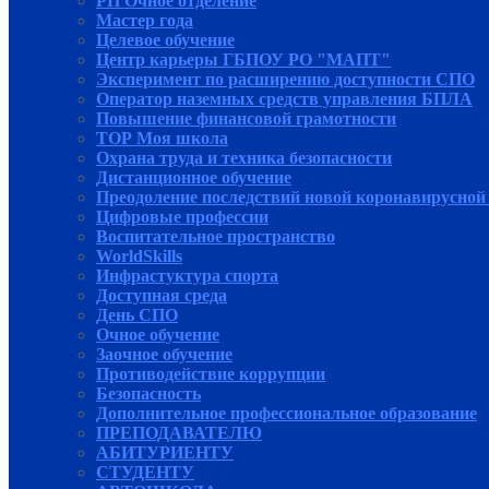
РП Очное отделение
Мастер года
Целевое обучение
Центр карьеры ГБПОУ РО "МАПТ"
Эксперимент по расширению доступности СПО
Оператор наземных средств управления БПЛА
Повышение финансовой грамотности
ТОР Моя школа
Охрана труда и техника безопасности
Дистанционное обучение
Преодоление последствий новой коронавирусной
Цифровые профессии
Воспитательное пространство
WorldSkills
Инфрастуктура спорта
Доступная среда
День СПО
Очное обучение
Заочное обучение
Противодействие коррупции
Безопасность
Дополнительное профессиональное образование
ПРЕПОДАВАТЕЛЮ
АБИТУРИЕНТУ
СТУДЕНТУ