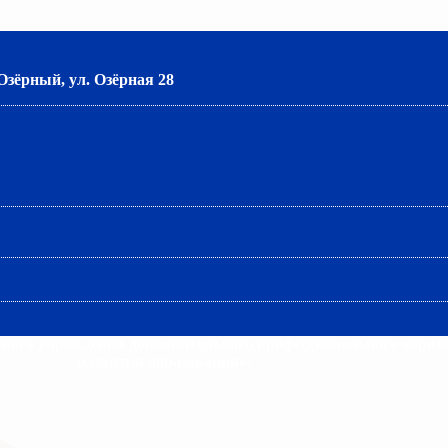
 Озёрный, ул. Озёрная 28
много учреждения дополнительного профессионального образ
развития образования».