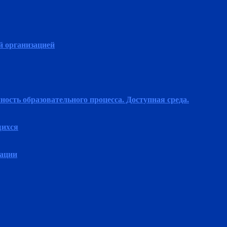
й организацией
ость образовательного процесса. Доступная среда.
щихся
зации