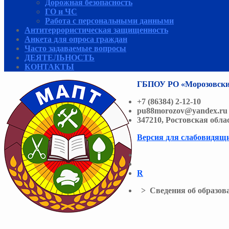
Дорожная безопасность
ГО и ЧС
Работа с персональными данными
Антитеррористическая защищенность
Анкета для опроса граждан
Часто задаваемые вопросы
ДЕЯТЕЛЬНОСТЬ
КОНТАКТЫ
ГБПОУ РО «Морозовски
+7 (86384) 2-12-10
pu88morozov@yandex.ru
347210, Ростовская обла
Версия для слабовидящ
R
> Сведения об образова