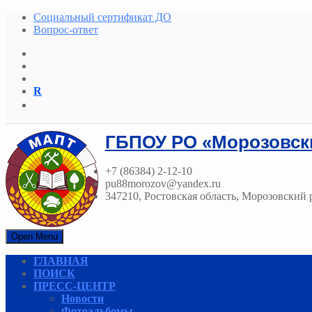
Социальный сертификат ДО
Вопрос-ответ
R
ГБПОУ РО «Морозовск
+7 (86384) 2-12-10
pu88morozov@yandex.ru
347210, Ростовская область, Морозовский р
Open Menu
ГЛАВНАЯ
ПОИСК
ПРЕСС-ЦЕНТР
Новости
Фотоальбомы