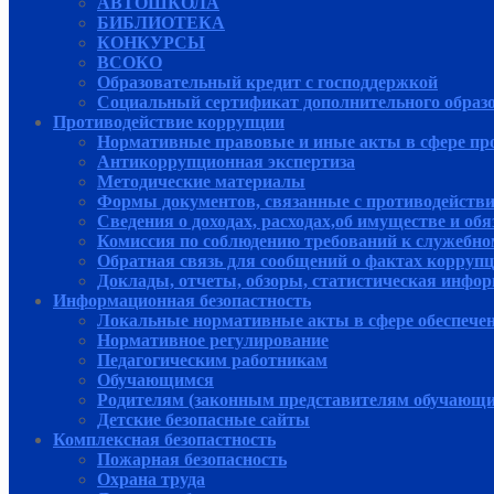
АВТОШКОЛА
БИБЛИОТЕКА
КОНКУРСЫ
ВСОКО
Образовательный кредит с господдержкой
Социальный сертификат дополнительного образ
Противодействие коррупции
Нормативные правовые и иные акты в сфере пр
Антикоррупционная экспертиза
Методические материалы
Формы документов, связанные с противодействи
Сведения о доходах, расходах,об имуществе и об
Комиссия по соблюдению требований к служебно
Обратная связь для сообщений о фактах корруп
Доклады, отчеты, обзоры, статистическая инфо
Информационная безопастность
Локальные нормативные акты в сфере обеспече
Нормативное регулирование
Педагогическим работникам
Обучающимся
Родителям (законным представителям обучающи
Детские безопасные сайты
Комплексная безопастность
Пожарная безопасность
Охрана труда